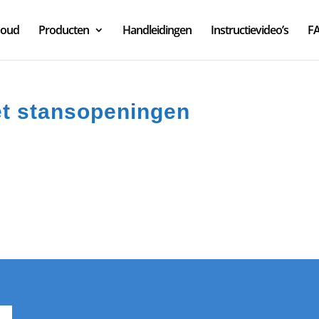
houd
Producten
Handleidingen
Instructievideo’s
F
et stansopeningen