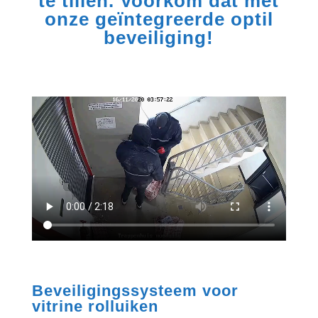
te tillen. Voorkom dat met
onze geïntegreerde optil
beveiliging!
Beveiligingssysteem voor
vitrine rolluiken