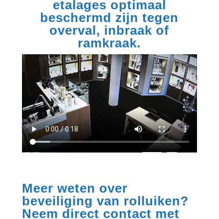
etalages optimaal
beschermd zijn tegen
overval, inbraak of
ramkraak.
Meer weten over
beveiliging van rolluiken?
Neem direct contact met