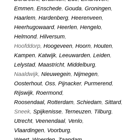
Emmen
,
Enschede
,
Gouda
,
Groningen
,
Haarlem
,
Hardenberg
,
Heerenveen
,
Heerhugowaard
,
Heerlen
,
Hengelo
,
Helmond
,
Hilversum
,
Hoofddorp,
Hoogeveen
,
Hoorn
,
Houten
,
Kampen
,
Katwijk
,
Leeuwarden
,
Leiden
,
Lelystad
,
Maastricht
,
Middelburg
,
Naaldwijk,
Nieuwegein
,
Nijmegen
,
Oosterhout
,
Oss
,
Pijnacker
,
Purmerend
,
Rijswijk
,
Roermond
,
Roosendaal,
Rotterdam
,
Schiedam
,
Sittard
,
Sneek,
Spijkenisse
,
Terneuzen
,
Tilburg
,
Utrecht
,
Veenendaal
,
Venlo
,
Vlaardingen
,
Voorburg
,
Weert
,
Woerden
,
Zaandam
,