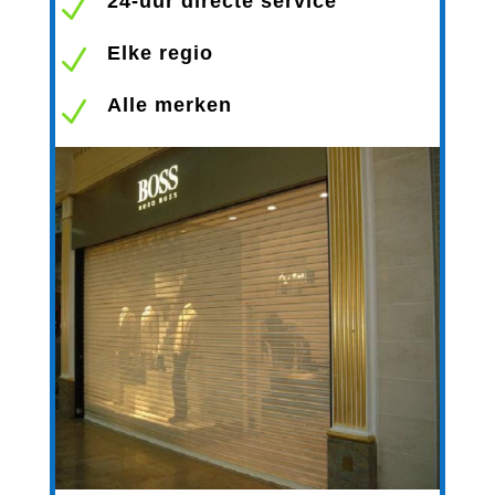
24-uur directe service
N
Elke regio
N
Alle merken
N