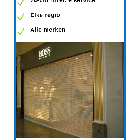
24-uur directe service
N
Elke regio
N
Alle merken
N