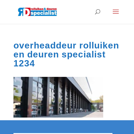
overheaddeur rolluiken
en deuren specialist
1234