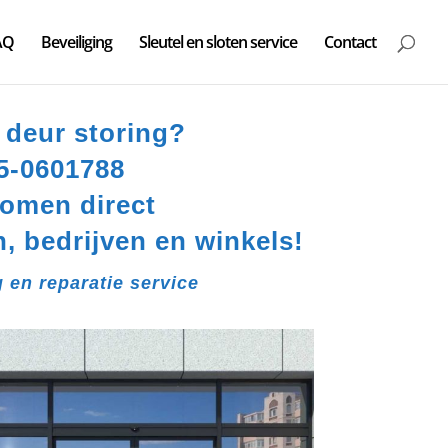
AQ
Beveiliging
Sleutel en sloten service
Contact
 deur storing?
5-0601788
komen direct
n, bedrijven en winkels!
g en reparatie service