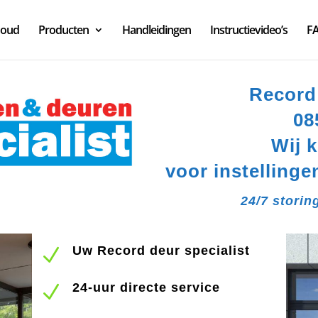
houd
Producten
Handleidingen
Instructievideo’s
F
Record
08
Wij 
voor instellinge
24/7 storin
Uw Record deur specialist
N
24-uur directe service
N