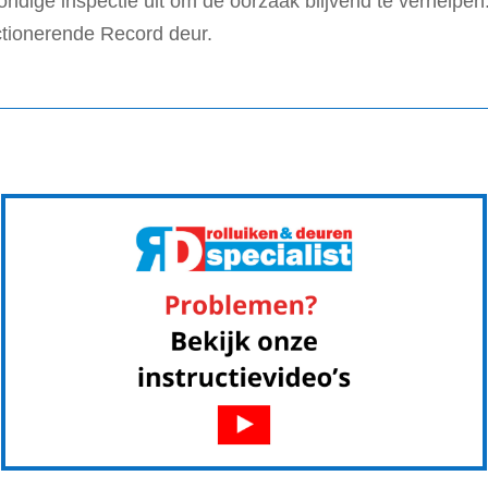
ondige inspectie uit om de oorzaak blijvend te verhelpe
ctionerende Record deur.