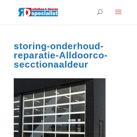
storing-onderhoud-
reparatie-Alldoorco-
secctionaaldeur