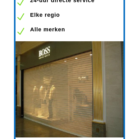
24-uur directe service
N
Elke regio
N
Alle merken
N